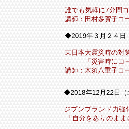
誰でも気軽に7分間
講師：田村多賀子コ
◆2019年３月２４
東日本大震災時の対
「災害時にコー
講師：木須八重子コ
◆2018年12月22日
ジブンブランド力強
「自分をありのまま