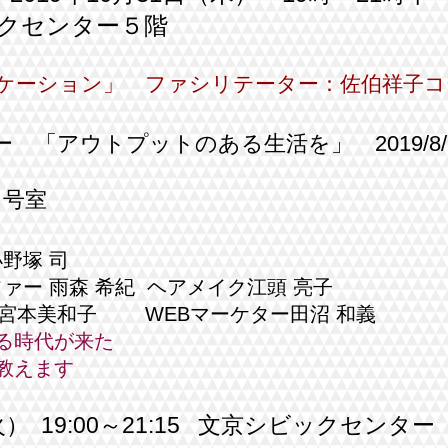
クセンター５階
ケーション」
​ ファシリテーター：佐伯祥子
ー 「アウトプットのある生活を」 2019/
8
１号室
野塚 司
ァー 雨森 希紀 ヘアメイク江頭 亮子
宮本美和子 WEBマーケター田沼 和義
する時代が来た
教えます
火） 19:00～21:15 文京シビックセンター