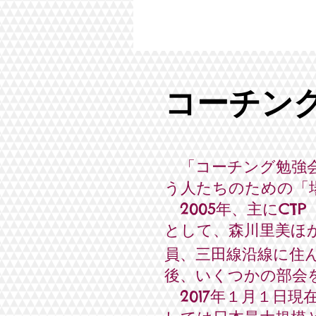
コーチン
「コーチング勉強
う人たちのための「
2005年、主にCT
として、森川里美ほ
員、三田線沿線に住
後、いくつかの部会
2017年１月１日現