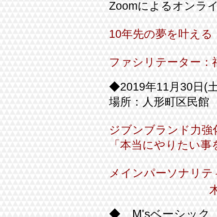
Zoomによるオンラ
10年先の夢を叶え
ファシリテーター：
◆2019年
11月30日(
場所：人形町区民館
ジブンブランド力強
「本当にやりたい事
メインパーソナリテ
木村 純
◆ M'sベーシック 