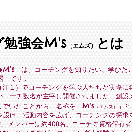
M's
グ勉強会
とは
（
エムズ）
M's
会
」は、コーチングを知
りたい、学びた
場」です。
P（注１）でコーチングを学ぶ人たちが実際に
かコーチ数名が主宰し開催されました。創設
M's
んでいたことから、名称を「
」と
（エムズ）
を設け、活動内容を広げ、コーチングの探求
在、メンバーは約400名。コーチの資格保有