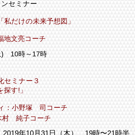
インセミナー
る「私だけの未来予想図」
福地文亮コーチ
土) 10時～17時
化セミナー３
を探す!」
ィ：小野塚 司コーチ
子コーチ
2019年10月31日（木） 19時〜21時半