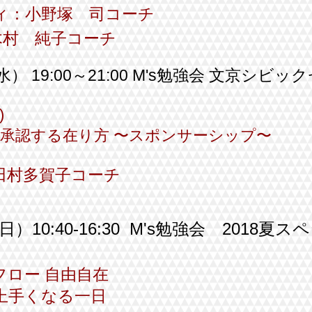
ィ：小野塚 司コーチ
子コーチ
） 19:00～21:00
M's勉強会
文京シビック
)
を承認する在り方
〜スポンサーシップ〜
田村多賀子コーチ
（日）
10:40-16:30
M's勉強会 2018夏ス
フロー 自由自在
上手くなる一日