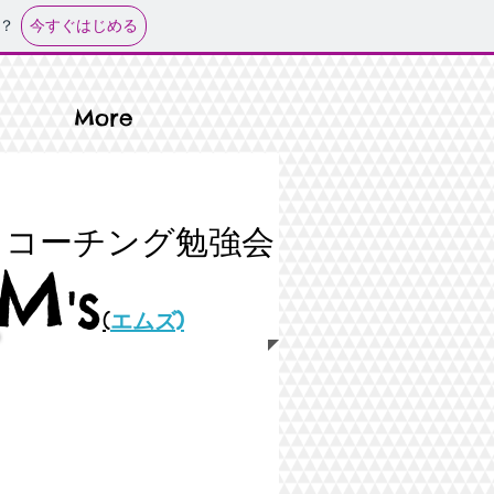
今すぐはじめる
？
More
コーチング勉強会
M
s
'
(
エムズ)